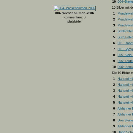
10
004~Breite
10 Bilder mit
004~Wiesenblumen-2006
1
Mundatwal
Kommentare: 0
2
Mundatwal
pfalzbilder
3
Mundatwald
4
Schlachte
5
Burg Falk
6
001~Rahnf
7
001~Spey
8
005~Klein
9
005~Teufel
10
006~Isena
Die 10 Bilder 
1
Nanstein~
2
Nanstein~
3
Nanstein~
4
Nanstein~
5
Nanstein~
6
Altdahner
7
Altdahner
8
Drei Stein
9
Altdahner
10
Dahn Schw