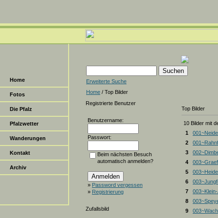
Home
Erweiterte Suche
Home
/ Top Bilder
Fotos
Registrierte Benutzer
Top Bilder
Die Pfalz
Benutzername:
10 Bilder mit 
Pfalzwetter
1
001~Neide
Passwort:
Wanderungen
2
001~Rahnf
3
002~Dimbe
Kontakt
Beim nächsten Besuch
automatisch anmelden?
4
003~Graef
Archiv
5
003~Heiden
6
003~Jungf
»
Password vergessen
7
003~Klein
»
Registrierung
8
003~Spey
Zufallsbild
9
003~Wacht