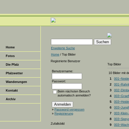
Home
Erweiterte Suche
Home
/ Top Bilder
Fotos
Registrierte Benutzer
Top Bilder
Die Pfalz
Benutzername:
10 Bilder mit 
Pfalzwetter
1
001~Neide
Passwort:
Wanderungen
2
001~Rahnf
3
002~Dimbe
Kontakt
Beim nächsten Besuch
automatisch anmelden?
4
003~Graef
Archiv
5
003~Heiden
6
003~Jungf
»
Password vergessen
7
003~Klein
»
Registrierung
8
003~Spey
Zufallsbild
9
003~Wacht