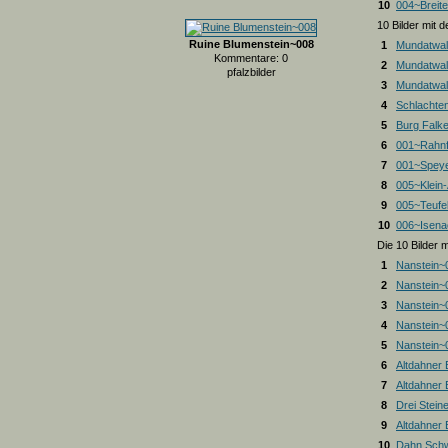
10
004~Breite
10 Bilder mit
Ruine Blumenstein~008
1
Mundatwal
Kommentare: 0
2
Mundatwal
pfalzbilder
3
Mundatwald
4
Schlachte
5
Burg Falk
6
001~Rahnf
7
001~Spey
8
005~Klein
9
005~Teufel
10
006~Isena
Die 10 Bilder 
1
Nanstein~
2
Nanstein~
3
Nanstein~
4
Nanstein~
5
Nanstein~
6
Altdahner
7
Altdahner
8
Drei Stein
9
Altdahner
10
Dahn Schw