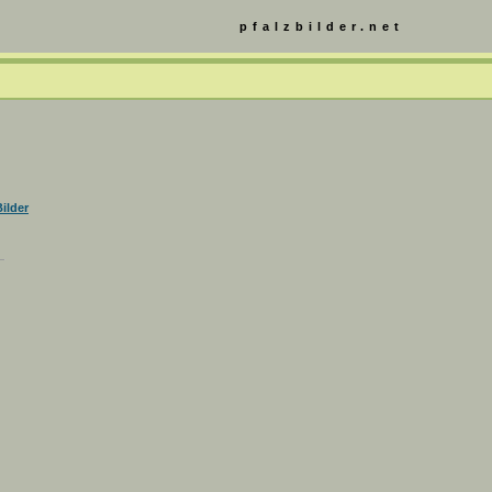
pfalzbilder.net
ilder