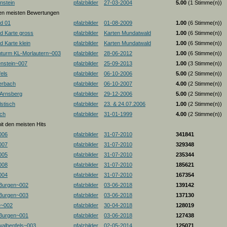
nstein
pfalzbilder
27-03-2004
5.00
(1 Stimme(n))
 den meisten Bewertungen
d 01
pfalzbilder
01-08-2009
1.00
(6 Stimme(n))
d Karte gross
pfalzbilder
Karten Mundatwald
1.00
(6 Stimme(n))
 Karte klein
pfalzbilder
Karten Mundatwald
1.00
(6 Stimme(n))
nturm KL-Morlautern~003
pfalzbilder
28-06-2012
1.00
(6 Stimme(n))
enstein~007
pfalzbilder
25-09-2013
1.00
(3 Stimme(n))
els
pfalzbilder
06-10-2006
5.00
(2 Stimme(n))
erbach
pfalzbilder
06-10-2007
4.00
(2 Stimme(n))
-Arnsberg
pfalzbilder
29-12-2006
5.00
(2 Stimme(n))
stisch
pfalzbilder
23. & 24.07.2006
1.00
(2 Stimme(n))
ch
pfalzbilder
31-01-1999
4.00
(2 Stimme(n))
mit den meisten Hits
006
pfalzbilder
31-07-2010
341841
007
pfalzbilder
31-07-2010
329348
005
pfalzbilder
31-07-2010
235344
008
pfalzbilder
31-07-2010
185621
004
pfalzbilder
31-07-2010
167354
 Burgen~002
pfalzbilder
03-06-2018
139142
 Burgen~003
pfalzbilder
03-06-2018
137130
e~002
pfalzbilder
30-04-2018
128019
 Burgen~001
pfalzbilder
03-06-2018
127438
albenfels~003
pfalzbilder
02-05-2014
125071