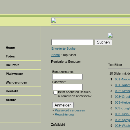
Home
Erweiterte Suche
Home
/ Top Bilder
Fotos
Registrierte Benutzer
Top Bilder
Die Pfalz
Benutzername:
10 Bilder mit 
Pfalzwetter
1
001~Neide
Passwort:
Wanderungen
2
001~Rahnf
3
002~Dimbe
Kontakt
Beim nächsten Besuch
automatisch anmelden?
4
003~Graef
Archiv
5
003~Heiden
6
003~Jungf
»
Password vergessen
7
003~Klein
»
Registrierung
8
003~Spey
Zufallsbild
9
003~Wacht