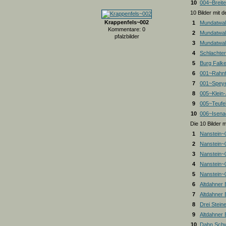
10
004~Breite
10 Bilder mit
Krappenfels~002
1
Mundatwal
Kommentare: 0
2
Mundatwal
pfalzbilder
3
Mundatwald
4
Schlachte
5
Burg Falk
6
001~Rahnf
7
001~Spey
8
005~Klein
9
005~Teufel
10
006~Isena
Die 10 Bilder 
1
Nanstein~
2
Nanstein~
3
Nanstein~
4
Nanstein~
5
Nanstein~
6
Altdahner
7
Altdahner
8
Drei Stein
9
Altdahner
10
Dahn Schw