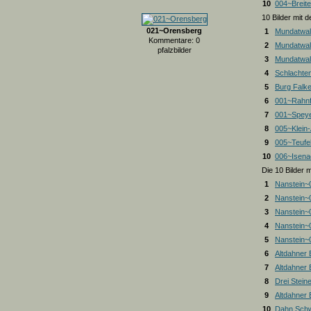
10
004~Breite
10 Bilder mit
021~Orensberg
1
Mundatwal
Kommentare: 0
2
Mundatwal
pfalzbilder
3
Mundatwald
4
Schlachte
5
Burg Falk
6
001~Rahnf
7
001~Spey
8
005~Klein
9
005~Teufel
10
006~Isena
Die 10 Bilder 
1
Nanstein~
2
Nanstein~
3
Nanstein~
4
Nanstein~
5
Nanstein~
6
Altdahner
7
Altdahner
8
Drei Stein
9
Altdahner
10
Dahn Schw