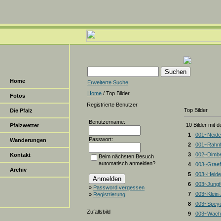
Home
Erweiterte Suche
Home
/ Top Bilder
Fotos
Registrierte Benutzer
Top Bilder
Die Pfalz
Benutzername:
10 Bilder mit 
Pfalzwetter
1
001~Neide
Passwort:
Wanderungen
2
001~Rahnf
3
002~Dimbe
Kontakt
Beim nächsten Besuch
automatisch anmelden?
4
003~Graef
Archiv
5
003~Heiden
6
003~Jungf
»
Password vergessen
7
003~Klein
»
Registrierung
8
003~Spey
Zufallsbild
9
003~Wacht