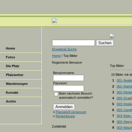
Home
Erweiterte Suche
Home
/ Top Bilder
Fotos
Registrierte Benutzer
Top Bilder
Die Pfalz
Benutzername:
10 Bilder mit 
Pfalzwetter
1
001~Neide
Passwort:
Wanderungen
2
001~Rahnf
3
002~Dimbe
Kontakt
Beim nächsten Besuch
automatisch anmelden?
4
003~Graef
Archiv
5
003~Heiden
6
003~Jungf
»
Password vergessen
7
003~Klein
»
Registrierung
8
003~Spey
Zufallsbild
9
003~Wacht