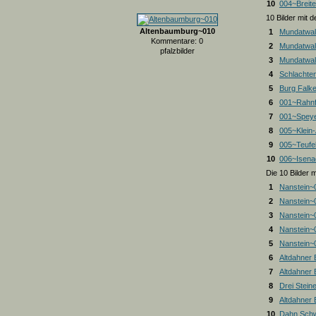
10
004~Breite
10 Bilder mit
Altenbaumburg~010
1
Mundatwal
Kommentare: 0
2
Mundatwal
pfalzbilder
3
Mundatwald
4
Schlachte
5
Burg Falk
6
001~Rahnf
7
001~Spey
8
005~Klein
9
005~Teufel
10
006~Isena
Die 10 Bilder 
1
Nanstein~
2
Nanstein~
3
Nanstein~
4
Nanstein~
5
Nanstein~
6
Altdahner
7
Altdahner
8
Drei Stein
9
Altdahner
10
Dahn Schw