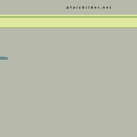
pfalzbilder.net
ilder