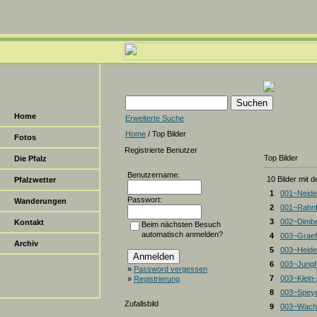
Home
Erweiterte Suche
Home
/ Top Bilder
Fotos
Registrierte Benutzer
Top Bilder
Die Pfalz
Benutzername:
10 Bilder mit 
Pfalzwetter
1
001~Neide
Passwort:
Wanderungen
2
001~Rahnf
3
002~Dimbe
Kontakt
Beim nächsten Besuch
automatisch anmelden?
4
003~Graef
Archiv
5
003~Heiden
6
003~Jungf
»
Password vergessen
7
003~Klein
»
Registrierung
8
003~Spey
Zufallsbild
9
003~Wacht