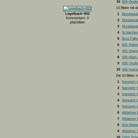
10
004~Breite
10 Bilder mit
Legelbach~002
1
Mundatwal
Kommentare: 0
2
Mundatwal
pfalzbilder
3
Mundatwald
4
Schlachte
5
Burg Falk
6
001~Rahnf
7
001~Spey
8
005~Klein
9
005~Teufel
10
006~Isena
Die 10 Bilder 
1
Nanstein~
2
Nanstein~
3
Nanstein~
4
Nanstein~
5
Nanstein~
6
Altdahner
7
Altdahner
8
Drei Stein
9
Altdahner
10
Dahn Schw