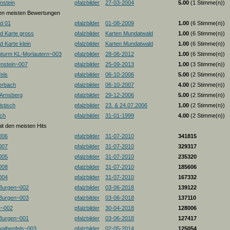
nstein
pfalzbilder
27-03-2004
5.00
(1 Stimme(n))
 den meisten Bewertungen
d 01
pfalzbilder
01-08-2009
1.00
(6 Stimme(n))
d Karte gross
pfalzbilder
Karten Mundatwald
1.00
(6 Stimme(n))
 Karte klein
pfalzbilder
Karten Mundatwald
1.00
(6 Stimme(n))
nturm KL-Morlautern~003
pfalzbilder
28-06-2012
1.00
(6 Stimme(n))
enstein~007
pfalzbilder
25-09-2013
1.00
(3 Stimme(n))
els
pfalzbilder
06-10-2006
5.00
(2 Stimme(n))
erbach
pfalzbilder
06-10-2007
4.00
(2 Stimme(n))
-Arnsberg
pfalzbilder
29-12-2006
5.00
(2 Stimme(n))
stisch
pfalzbilder
23. & 24.07.2006
1.00
(2 Stimme(n))
ch
pfalzbilder
31-01-1999
4.00
(2 Stimme(n))
mit den meisten Hits
006
pfalzbilder
31-07-2010
341815
007
pfalzbilder
31-07-2010
329317
005
pfalzbilder
31-07-2010
235320
008
pfalzbilder
31-07-2010
185606
004
pfalzbilder
31-07-2010
167332
 Burgen~002
pfalzbilder
03-06-2018
139122
 Burgen~003
pfalzbilder
03-06-2018
137110
e~002
pfalzbilder
30-04-2018
128006
 Burgen~001
pfalzbilder
03-06-2018
127417
albenfels~003
pfalzbilder
02-05-2014
125054