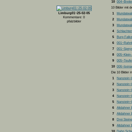
10
004~Breite
10 Bilder mit
Limburg01~25-02-05
1
Mundatwal
Kommentare: 0
2
Mundatwal
pfalzbilder
3
Mundatwald
4
Schlachte
5
Burg Falk
6
001~Rahnf
7
001~Spey
8
005~Klein
9
005~Teufel
10
006~Isena
Die 10 Bilder 
1
Nanstein~
2
Nanstein~
3
Nanstein~
4
Nanstein~
5
Nanstein~
6
Altdahner
7
Altdahner
8
Drei Stein
9
Altdahner
10
Dahn Schw