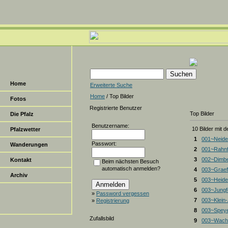
Home
Erweiterte Suche
Home
/ Top Bilder
Fotos
Registrierte Benutzer
Top Bilder
Die Pfalz
Benutzername:
10 Bilder mit 
Pfalzwetter
1
001~Neide
Passwort:
Wanderungen
2
001~Rahnf
3
002~Dimbe
Kontakt
Beim nächsten Besuch
automatisch anmelden?
4
003~Graef
Archiv
5
003~Heiden
6
003~Jungf
»
Password vergessen
7
003~Klein
»
Registrierung
8
003~Spey
Zufallsbild
9
003~Wacht