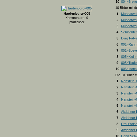
10
004~Breite
10 Bilder mit
Hardenburg~005
1
Mundatwal
Kommentare: 0
2
Mundatwal
pfalzbilder
3
Mundatwald
4
Schlachte
5
Burg Falk
6
001~Rahnf
7
001~Spey
8
005~Klein
9
005~Teufel
10
006~Isena
Die 10 Bilder 
1
Nanstein~
2
Nanstein~
3
Nanstein~
4
Nanstein~
5
Nanstein~
6
Altdahner
7
Altdahner
8
Drei Stein
9
Altdahner
10
Dahn Schw