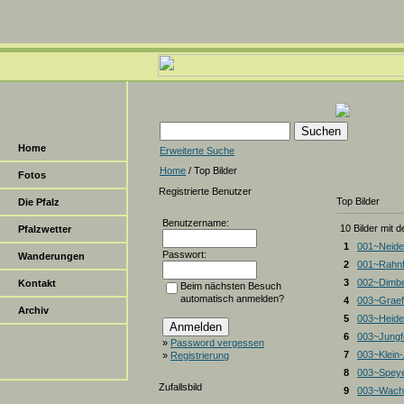
Home
Erweiterte Suche
Home
/ Top Bilder
Fotos
Registrierte Benutzer
Top Bilder
Die Pfalz
Benutzername:
10 Bilder mit 
Pfalzwetter
1
001~Neide
Passwort:
Wanderungen
2
001~Rahnf
3
002~Dimbe
Kontakt
Beim nächsten Besuch
automatisch anmelden?
4
003~Graef
Archiv
5
003~Heiden
6
003~Jungf
»
Password vergessen
7
003~Klein
»
Registrierung
8
003~Spey
Zufallsbild
9
003~Wacht