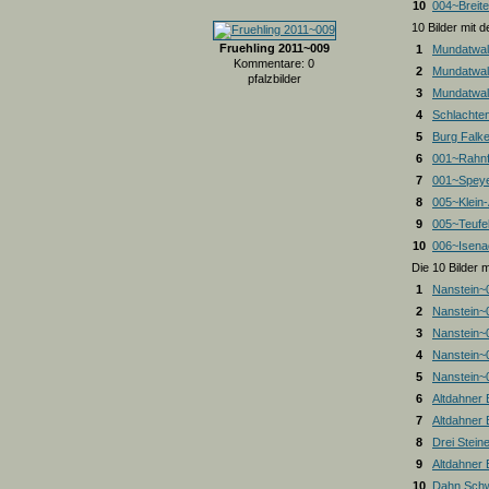
10
004~Breite
10 Bilder mit
Fruehling 2011~009
1
Mundatwal
Kommentare: 0
2
Mundatwal
pfalzbilder
3
Mundatwald
4
Schlachte
5
Burg Falk
6
001~Rahnf
7
001~Spey
8
005~Klein
9
005~Teufel
10
006~Isena
Die 10 Bilder 
1
Nanstein~
2
Nanstein~
3
Nanstein~
4
Nanstein~
5
Nanstein~
6
Altdahner
7
Altdahner
8
Drei Stein
9
Altdahner
10
Dahn Schw