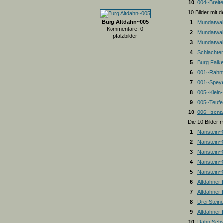
10
004~Breite
10 Bilder mit
Burg Altdahn~005
1
Mundatwal
Kommentare: 0
2
Mundatwal
pfalzbilder
3
Mundatwald
4
Schlachte
5
Burg Falk
6
001~Rahnf
7
001~Spey
8
005~Klein
9
005~Teufel
10
006~Isena
Die 10 Bilder 
1
Nanstein~
2
Nanstein~
3
Nanstein~
4
Nanstein~
5
Nanstein~
6
Altdahner
7
Altdahner
8
Drei Stein
9
Altdahner
10
Dahn Schw