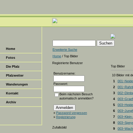
Home
Erweiterte Suche
Home
/ Top Bilder
Fotos
Registrierte Benutzer
Top Bilder
Die Pfalz
Benutzername:
10 Bilder mit 
Pfalzwetter
1
001~Neide
Passwort:
Wanderungen
2
001~Rahnf
3
002~Dimbe
Kontakt
Beim nächsten Besuch
automatisch anmelden?
4
003~Graef
Archiv
5
003~Heiden
6
003~Jungf
»
Password vergessen
7
003~Klein
»
Registrierung
8
003~Spey
Zufallsbild
9
003~Wacht