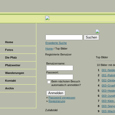
Home
Erweiterte Suche
Home
/ Top Bilder
Fotos
Registrierte Benutzer
Top Bilder
Die Pfalz
Benutzername:
10 Bilder mit 
Pfalzwetter
1
001~Neide
Passwort:
Wanderungen
2
001~Rahnf
3
002~Dimbe
Kontakt
Beim nächsten Besuch
automatisch anmelden?
4
003~Graef
Archiv
5
003~Heiden
6
003~Jungf
»
Password vergessen
7
003~Klein
»
Registrierung
8
003~Spey
Zufallsbild
9
003~Wacht