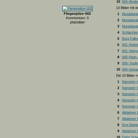
10
004~Breite
10 Bilder mit
Fliegenpilze~002
1
Mundatwal
Kommentare: 0
2
Mundatwal
pfalzbilder
3
Mundatwald
4
Schlachte
5
Burg Falk
6
001~Rahnf
7
001~Spey
8
005~Klein
9
005~Teufel
10
006~Isena
Die 10 Bilder 
1
Nanstein~
2
Nanstein~
3
Nanstein~
4
Nanstein~
5
Nanstein~
6
Altdahner
7
Altdahner
8
Drei Stein
9
Altdahner
10
Dahn Schw