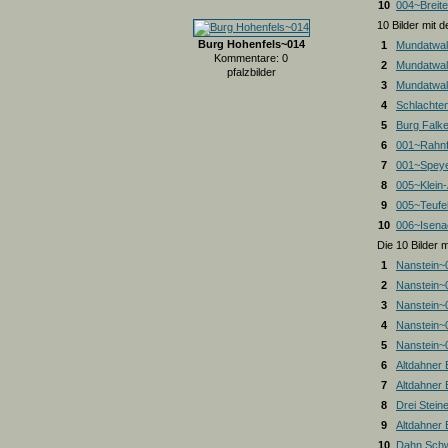
10
004~Breite
10 Bilder mit
Burg Hohenfels~014
1
Mundatwal
Kommentare: 0
2
Mundatwal
pfalzbilder
3
Mundatwald
4
Schlachte
5
Burg Falk
6
001~Rahnf
7
001~Spey
8
005~Klein
9
005~Teufel
10
006~Isena
Die 10 Bilder 
1
Nanstein~
2
Nanstein~
3
Nanstein~
4
Nanstein~
5
Nanstein~
6
Altdahner
7
Altdahner
8
Drei Stein
9
Altdahner
10
Dahn Schw