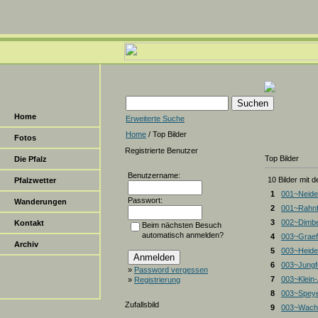
Home
Erweiterte Suche
Home
/ Top Bilder
Fotos
Registrierte Benutzer
Top Bilder
Die Pfalz
Benutzername:
10 Bilder mit 
Pfalzwetter
1
001~Neide
Passwort:
Wanderungen
2
001~Rahnf
3
002~Dimbe
Kontakt
Beim nächsten Besuch
automatisch anmelden?
4
003~Graef
Archiv
5
003~Heiden
6
003~Jungf
»
Password vergessen
7
003~Klein
»
Registrierung
8
003~Spey
Zufallsbild
9
003~Wacht