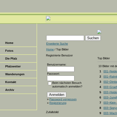
Home
Erweiterte Suche
Home
/ Top Bilder
Fotos
Registrierte Benutzer
Top Bilder
Die Pfalz
Benutzername:
10 Bilder mit 
Pfalzwetter
1
001~Neide
Passwort:
Wanderungen
2
001~Rahnf
3
002~Dimbe
Kontakt
Beim nächsten Besuch
automatisch anmelden?
4
003~Graef
Archiv
5
003~Heiden
6
003~Jungf
»
Password vergessen
7
003~Klein
»
Registrierung
8
003~Spey
Zufallsbild
9
003~Wacht