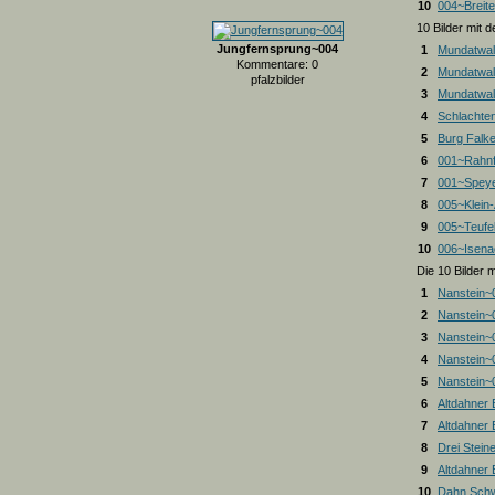
10
004~Breite
10 Bilder mit
Jungfernsprung~004
1
Mundatwal
Kommentare: 0
2
Mundatwal
pfalzbilder
3
Mundatwald
4
Schlachte
5
Burg Falk
6
001~Rahnf
7
001~Spey
8
005~Klein
9
005~Teufel
10
006~Isena
Die 10 Bilder 
1
Nanstein~
2
Nanstein~
3
Nanstein~
4
Nanstein~
5
Nanstein~
6
Altdahner
7
Altdahner
8
Drei Stein
9
Altdahner
10
Dahn Schw