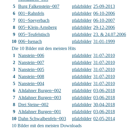
5
Burg Falkenstein~007
pfalzbilder
25-09-2013
6
001~Rahnfels
pfalzbilder
06-10-2006
7
001~Speyerbach
pfalzbilder
06-10-2007
8
005~Klein-Arnsberg
pfalzbilder
29-12-2006
9
005~Teufelstisch
pfalzbilder
23. & 24.07.2006
10
006~Isenach
pfalzbilder
31-01-1999
Die 10 Bilder mit den meisten Hits
1
Nanstein~006
pfalzbilder
31-07-2010
2
Nanstein~007
pfalzbilder
31-07-2010
3
Nanstein~005
pfalzbilder
31-07-2010
4
Nanstein~008
pfalzbilder
31-07-2010
5
Nanstein~004
pfalzbilder
31-07-2010
6
Altdahner Burgen~002
pfalzbilder
03-06-2018
7
Altdahner Burgen~003
pfalzbilder
03-06-2018
8
Drei Steine~002
pfalzbilder
30-04-2018
9
Altdahner Burgen~001
pfalzbilder
03-06-2018
10
Dahn Schwalbenfels~003
pfalzbilder
02-05-2014
10 Bilder mit den meisten Downloads