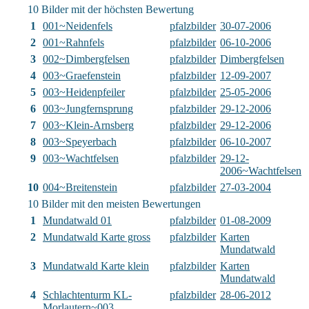
10 Bilder mit der höchsten Bewertung
1
001~Neidenfels
pfalzbilder
30-07-2006
2
001~Rahnfels
pfalzbilder
06-10-2006
3
002~Dimbergfelsen
pfalzbilder
Dimbergfelsen
4
003~Graefenstein
pfalzbilder
12-09-2007
5
003~Heidenpfeiler
pfalzbilder
25-05-2006
6
003~Jungfernsprung
pfalzbilder
29-12-2006
7
003~Klein-Arnsberg
pfalzbilder
29-12-2006
8
003~Speyerbach
pfalzbilder
06-10-2007
9
003~Wachtfelsen
pfalzbilder
29-12-
2006~Wachtfelsen
10
004~Breitenstein
pfalzbilder
27-03-2004
10 Bilder mit den meisten Bewertungen
1
Mundatwald 01
pfalzbilder
01-08-2009
2
Mundatwald Karte gross
pfalzbilder
Karten
Mundatwald
3
Mundatwald Karte klein
pfalzbilder
Karten
Mundatwald
4
Schlachtenturm KL-
pfalzbilder
28-06-2012
Morlautern~003