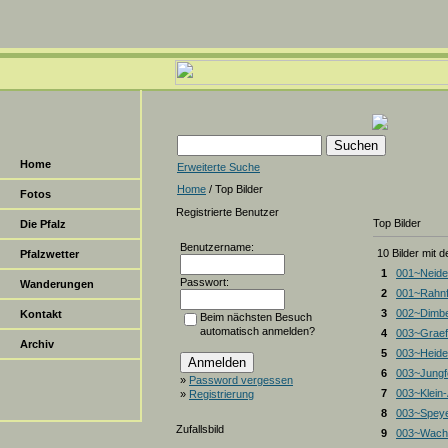
Home
Erweiterte Suche
Home
/ Top Bilder
Fotos
Registrierte Benutzer
Top Bilder
Die Pfalz
Benutzername:
10 Bilder mit 
Pfalzwetter
1
001~Neide
Passwort:
Wanderungen
2
001~Rahnf
3
002~Dimbe
Kontakt
Beim nächsten Besuch
automatisch anmelden?
4
003~Graef
Archiv
5
003~Heiden
6
003~Jungf
»
Password vergessen
7
003~Klein
»
Registrierung
8
003~Spey
Zufallsbild
9
003~Wacht