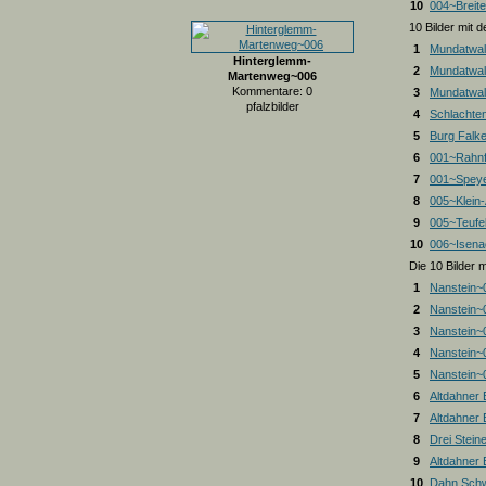
10
004~Breite
10 Bilder mit
1
Mundatwal
Hinterglemm-
2
Mundatwal
Martenweg~006
Kommentare: 0
3
Mundatwald
pfalzbilder
4
Schlachte
5
Burg Falk
6
001~Rahnf
7
001~Spey
8
005~Klein
9
005~Teufel
10
006~Isena
Die 10 Bilder 
1
Nanstein~
2
Nanstein~
3
Nanstein~
4
Nanstein~
5
Nanstein~
6
Altdahner
7
Altdahner
8
Drei Stein
9
Altdahner
10
Dahn Schw