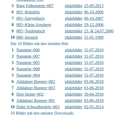
5
Burg Falkenstein~007
pfalzbilder
25-09-2013
6
001~Rahnfels
pfalzbilder
06-10-2006
7
001~Speyerbach
pfalzbilder
06-10-2007
8
005~Klein-Arnsberg
pfalzbilder
29-12-2006
9
005~Teufelstisch
pfalzbilder
23. & 24.07.2006
10
006~Isenach
pfalzbilder
31-01-1999
Die 10 Bilder mit den meisten Hits
1
Nanstein~006
pfalzbilder
31-07-2010
2
Nanstein~007
pfalzbilder
31-07-2010
3
Nanstein~005
pfalzbilder
31-07-2010
4
Nanstein~008
pfalzbilder
31-07-2010
5
Nanstein~004
pfalzbilder
31-07-2010
6
Altdahner Burgen~002
pfalzbilder
03-06-2018
7
Altdahner Burgen~003
pfalzbilder
03-06-2018
8
Drei Steine~002
pfalzbilder
30-04-2018
9
Altdahner Burgen~001
pfalzbilder
03-06-2018
10
Dahn Schwalbenfels~003
pfalzbilder
02-05-2014
10 Bilder mit den meisten Downloads