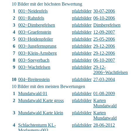
10 Bilder mit der höchsten Bewertung
1
001~Neidenfels
pfalzbilder
30-07-2006
2
001~Rahnfels
pfalzbilder
06-10-2006
3
002~Dimbergfelsen
pfalzbilder
Dimbergfelsen
4
003~Graefenstein
pfalzbilder
12-09-2007
5
003~Heidenpfeiler
pfalzbilder
25-05-2006
6
003~Jungfernsprung
pfalzbilder
29-12-2006
7
003~Klein-Arnsberg
pfalzbilder
29-12-2006
8
003~Speyerbach
pfalzbilder
06-10-2007
9
003~Wachtfelsen
pfalzbilder
29-12-
2006~Wachtfelsen
10
004~Breitenstein
pfalzbilder
27-03-2004
10 Bilder mit den meisten Bewertungen
1
Mundatwald 01
pfalzbilder
01-08-2009
2
Mundatwald Karte gross
pfalzbilder
Karten
Mundatwald
3
Mundatwald Karte klein
pfalzbilder
Karten
Mundatwald
4
Schlachtenturm KL-
pfalzbilder
28-06-2012
Morlautern~003