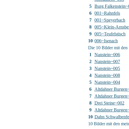
5
Burg Falkenstein~
6
001~Rahnfels
7
001~Speyerbach
8
005~Klein-Arnsbe
9
005~Teufelstisch
10
006~Isenach
Die 10 Bilder mit den 
1
Nanstein~006
2
Nanstein~007
3
Nanstein~005
4
Nanstein~008
5
Nanstein~004
6
Altdahner Burgen
7
Altdahner Burgen
8
Drei Steine~002
9
Altdahner Burgen
10
Dahn Schwalbenfe
10 Bilder mit den me