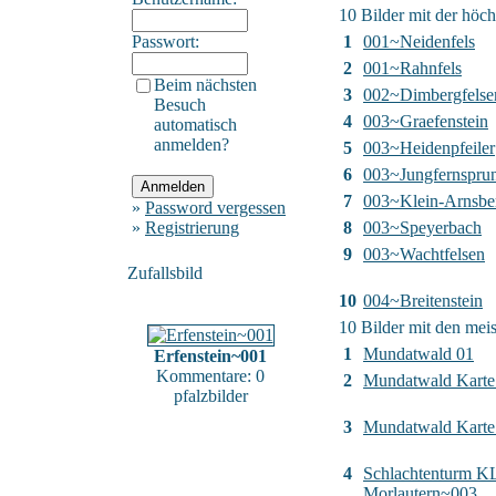
10 Bilder mit der höc
Passwort:
1
001~Neidenfels
2
001~Rahnfels
Beim nächsten
3
002~Dimbergfelse
Besuch
4
003~Graefenstein
automatisch
anmelden?
5
003~Heidenpfeiler
6
003~Jungfernspru
7
003~Klein-Arnsbe
»
Password vergessen
»
Registrierung
8
003~Speyerbach
9
003~Wachtfelsen
Zufallsbild
10
004~Breitenstein
10 Bilder mit den me
1
Mundatwald 01
Erfenstein~001
Kommentare: 0
2
Mundatwald Karte
pfalzbilder
3
Mundatwald Karte 
4
Schlachtenturm K
Morlautern~003