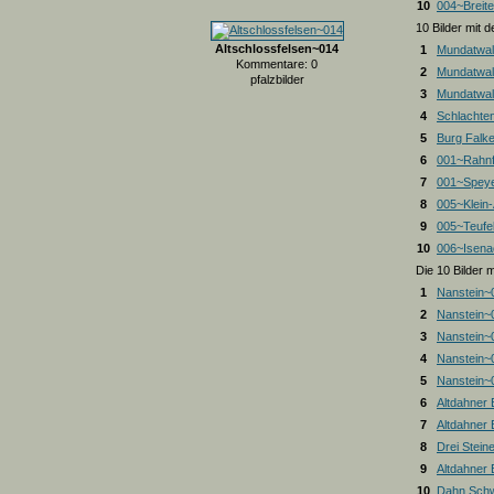
10
004~Breite
10 Bilder mit
Altschlossfelsen~014
1
Mundatwal
Kommentare: 0
2
Mundatwal
pfalzbilder
3
Mundatwald
4
Schlachte
5
Burg Falk
6
001~Rahnf
7
001~Spey
8
005~Klein
9
005~Teufel
10
006~Isena
Die 10 Bilder 
1
Nanstein~
2
Nanstein~
3
Nanstein~
4
Nanstein~
5
Nanstein~
6
Altdahner
7
Altdahner
8
Drei Stein
9
Altdahner
10
Dahn Schw