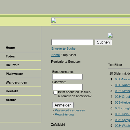
Home
Erweiterte Suche
Home
/ Top Bilder
Fotos
Registrierte Benutzer
Top Bilder
Die Pfalz
Benutzername:
10 Bilder mit 
Pfalzwetter
1
001~Neide
Passwort:
Wanderungen
2
001~Rahnf
3
002~Dimbe
Kontakt
Beim nächsten Besuch
automatisch anmelden?
4
003~Graef
Archiv
5
003~Heiden
6
003~Jungf
»
Password vergessen
7
003~Klein
»
Registrierung
8
003~Spey
Zufallsbild
9
003~Wacht