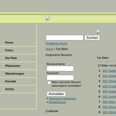
Home
Erweiterte Suche
Home
/ Top Bilder
Fotos
Registrierte Benutzer
Top Bilder
Die Pfalz
Benutzername:
10 Bilder mit 
Pfalzwetter
1
001~Neide
Passwort:
Wanderungen
2
001~Rahnf
3
002~Dimbe
Kontakt
Beim nächsten Besuch
automatisch anmelden?
4
003~Graef
Archiv
5
003~Heiden
6
003~Jungf
»
Password vergessen
7
003~Klein
»
Registrierung
8
003~Spey
Zufallsbild
9
003~Wacht