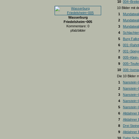
10
004~Breite
10 Bilder mit
1
Mundatwal
Wasserburg
2
Mundatwal
Friedelsheim~005
Kommentare: 0
3
Mundatwald
pfalzbilder
4
Schlachte
5
Burg Falk
6
001~Rahnf
7
001~Spey
8
005~Klein
9
005~Teufel
10
006~Isena
Die 10 Bilder 
1
Nanstein~
2
Nanstein~
3
Nanstein~
4
Nanstein~
5
Nanstein~
6
Altdahner
7
Altdahner
8
Drei Stein
9
Altdahner
10
Dahn Schw