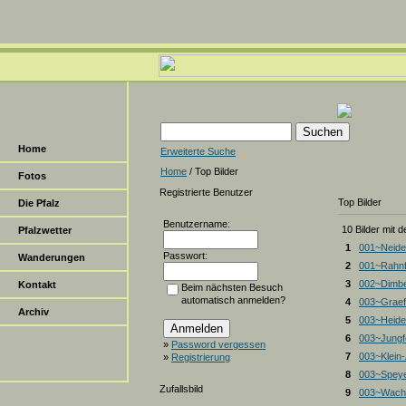
Home
Erweiterte Suche
Home
/ Top Bilder
Fotos
Registrierte Benutzer
Top Bilder
Die Pfalz
Benutzername:
10 Bilder mit 
Pfalzwetter
1
001~Neide
Passwort:
Wanderungen
2
001~Rahnf
3
002~Dimbe
Kontakt
Beim nächsten Besuch
automatisch anmelden?
4
003~Graef
Archiv
5
003~Heiden
6
003~Jungf
»
Password vergessen
7
003~Klein
»
Registrierung
8
003~Spey
Zufallsbild
9
003~Wacht