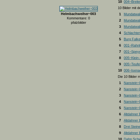
10
004~Breite
10 Bilder mit
Helmbachweiher~003
1
Mundatwal
Kommentare: 0
2
Mundatwal
pfalzbilder
3
Mundatwald
4
Schlachte
5
Burg Falk
6
001~Rahnf
7
001~Spey
8
005~Klein
9
005~Teufel
10
006~Isena
Die 10 Bilder 
1
Nanstein~
2
Nanstein~
3
Nanstein~
4
Nanstein~
5
Nanstein~
6
Altdahner
7
Altdahner
8
Drei Stein
9
Altdahner
10
Dahn Schw