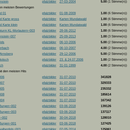
nstein
pfalzbilder
27-03-2004
5.00
(1 Stimme(n))
 den meisten Bewertungen
d 01
pfalzbilder
01-08-2009
1.00
(6 Stimme(n))
d Karte gross
pfalzbilder
Karten Mundatwald
1.00
(6 Stimme(n))
 Karte klein
pfalzbilder
Karten Mundatwald
1.00
(6 Stimme(n))
nturm KL-Morlautern~003
pfalzbilder
28-06-2012
1.00
(6 Stimme(n))
enstein~007
pfalzbilder
25-09-2013
1.00
(3 Stimme(n))
els
pfalzbilder
06-10-2006
5.00
(2 Stimme(n))
erbach
pfalzbilder
06-10-2007
4.00
(2 Stimme(n))
-Arnsberg
pfalzbilder
29-12-2006
5.00
(2 Stimme(n))
stisch
pfalzbilder
23. & 24.07.2006
1.00
(2 Stimme(n))
ch
pfalzbilder
31-01-1999
4.00
(2 Stimme(n))
mit den meisten Hits
006
pfalzbilder
31-07-2010
341828
007
pfalzbilder
31-07-2010
329333
005
pfalzbilder
31-07-2010
235332
008
pfalzbilder
31-07-2010
185614
004
pfalzbilder
31-07-2010
167342
 Burgen~002
pfalzbilder
03-06-2018
139126
 Burgen~003
pfalzbilder
03-06-2018
137117
e~002
pfalzbilder
30-04-2018
128010
 Burgen~001
pfalzbilder
03-06-2018
127425
albenfels~003
pfalzbilder
02-05-2014
125061