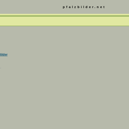
pfalzbilder.net
ilder