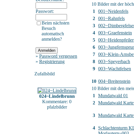
10 Bilder mit der höc
Passwort:
1
001~Neidenfels
2
001~Rahnfels
Beim nächsten
3
002~Dimbergfelse
Besuch
4
003~Graefenstein
automatisch
anmelden?
5
003~Heidenpfeiler
6
003~Jungfernspru
7
003~Klein-Arnsbe
»
Password vergessen
»
Registrierung
8
003~Speyerbach
9
003~Wachtfelsen
Zufallsbild
10
004~Breitenstein
10 Bilder mit den me
1
Mundatwald 01
024~Lindelbrunn
Kommentare: 0
2
Mundatwald Karte
pfalzbilder
3
Mundatwald Karte 
4
Schlachtenturm K
Morlautern~003