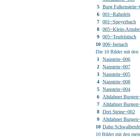
5
Burg Falkenstein~
6
001~Rahnfels
7
001~Speyerbach
8
005~Klein-Arnsbe
9
005~Teufelstisch
10
006~Isenach
Die 10 Bilder mit den 
1
Nanstein~006
2
Nanstein~007
3
Nanstein~005
4
Nanstein~008
5
Nanstein~004
6
Altdahner Burgen
7
Altdahner Burgen
8
Drei Steine~002
9
Altdahner Burgen
10
Dahn Schwalbenfe
10 Bilder mit den me