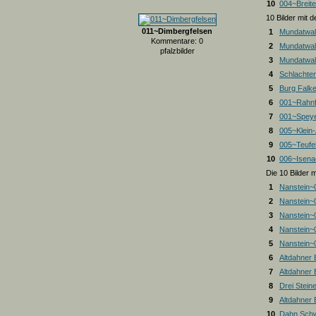
10
004~Breite
10 Bilder mit
011~Dimbergfelsen
1
Mundatwal
Kommentare: 0
2
Mundatwal
pfalzbilder
3
Mundatwald
4
Schlachte
5
Burg Falk
6
001~Rahnf
7
001~Spey
8
005~Klein
9
005~Teufel
10
006~Isena
Die 10 Bilder 
1
Nanstein~
2
Nanstein~
3
Nanstein~
4
Nanstein~
5
Nanstein~
6
Altdahner
7
Altdahner
8
Drei Stein
9
Altdahner
10
Dahn Schw