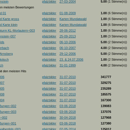
nstein
pfalzbilder
27-03-2004
5.00
(1 Stimme(n))
 den meisten Bewertungen
d 01
pfalzbilder
01-08-2009
1.00
(6 Stimme(n))
d Karte gross
pfalzbilder
Karten Mundatwald
1.00
(6 Stimme(n))
 Karte klein
pfalzbilder
Karten Mundatwald
1.00
(6 Stimme(n))
nturm KL-Morlautern~003
pfalzbilder
28-06-2012
1.00
(6 Stimme(n))
enstein~007
pfalzbilder
25-09-2013
1.00
(3 Stimme(n))
els
pfalzbilder
06-10-2006
5.00
(2 Stimme(n))
erbach
pfalzbilder
06-10-2007
4.00
(2 Stimme(n))
-Arnsberg
pfalzbilder
29-12-2006
5.00
(2 Stimme(n))
stisch
pfalzbilder
23. & 24.07.2006
1.00
(2 Stimme(n))
ch
pfalzbilder
31-01-1999
4.00
(2 Stimme(n))
mit den meisten Hits
006
pfalzbilder
31-07-2010
341777
007
pfalzbilder
31-07-2010
329275
005
pfalzbilder
31-07-2010
235289
008
pfalzbilder
31-07-2010
185575
004
pfalzbilder
31-07-2010
167300
 Burgen~002
pfalzbilder
03-06-2018
139083
 Burgen~003
pfalzbilder
03-06-2018
137076
e~002
pfalzbilder
30-04-2018
127968
 Burgen~001
pfalzbilder
03-06-2018
127380
albenfels~003
pfalzbilder
02-05-2014
125012