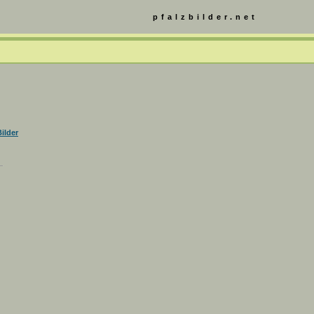
pfalzbilder.net
ilder