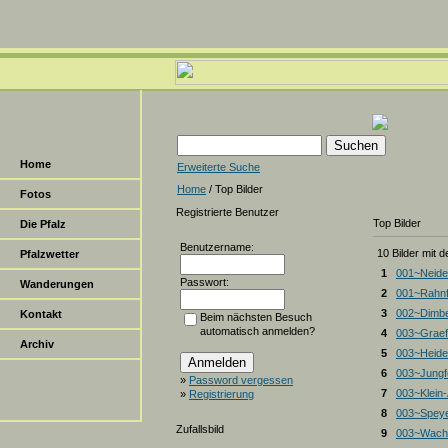
Home
Erweiterte Suche
Home
/ Top Bilder
Fotos
Registrierte Benutzer
Top Bilder
Die Pfalz
Benutzername:
10 Bilder mit 
Pfalzwetter
1
001~Neide
Passwort:
Wanderungen
2
001~Rahnf
3
002~Dimbe
Kontakt
Beim nächsten Besuch
automatisch anmelden?
4
003~Graef
Archiv
5
003~Heiden
6
003~Jungf
»
Password vergessen
7
003~Klein
»
Registrierung
8
003~Spey
Zufallsbild
9
003~Wacht