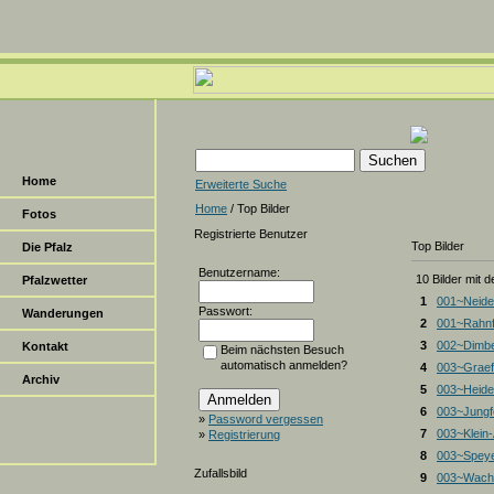
Home
Erweiterte Suche
Home
/ Top Bilder
Fotos
Registrierte Benutzer
Top Bilder
Die Pfalz
Benutzername:
10 Bilder mit 
Pfalzwetter
1
001~Neide
Passwort:
Wanderungen
2
001~Rahnf
3
002~Dimbe
Kontakt
Beim nächsten Besuch
automatisch anmelden?
4
003~Graef
Archiv
5
003~Heiden
6
003~Jungf
»
Password vergessen
7
003~Klein
»
Registrierung
8
003~Spey
Zufallsbild
9
003~Wacht