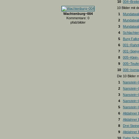
10
004~Breite
10 Bilder mit
Wachtenburg~004
1
Mundatwal
Kommentare: 0
2
Mundatwal
pfalzbilder
3
Mundatwald
4
Schlachte
5
Burg Falk
6
001~Rahnf
7
001~Spey
8
005~Klein
9
005~Teufel
10
006~Isena
Die 10 Bilder 
1
Nanstein~
2
Nanstein~
3
Nanstein~
4
Nanstein~
5
Nanstein~
6
Altdahner
7
Altdahner
8
Drei Stein
9
Altdahner
10
Dahn Schw