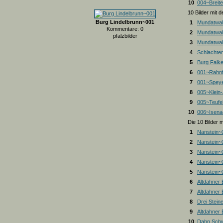
10
004~Breite
10 Bilder mit
Burg Lindelbrunn~001
1
Mundatwal
Kommentare: 0
2
Mundatwal
pfalzbilder
3
Mundatwald
4
Schlachte
5
Burg Falk
6
001~Rahnf
7
001~Spey
8
005~Klein
9
005~Teufel
10
006~Isena
Die 10 Bilder 
1
Nanstein~
2
Nanstein~
3
Nanstein~
4
Nanstein~
5
Nanstein~
6
Altdahner
7
Altdahner
8
Drei Stein
9
Altdahner
10
Dahn Schw