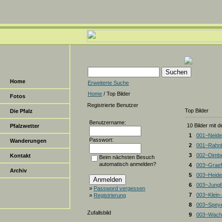
Home
Erweiterte Suche
Home
/ Top Bilder
Fotos
Registrierte Benutzer
Top Bilder
Die Pfalz
Benutzername:
10 Bilder mit 
Pfalzwetter
1
001~Neide
Passwort:
Wanderungen
2
001~Rahnf
3
002~Dimbe
Kontakt
Beim nächsten Besuch
automatisch anmelden?
4
003~Graef
Archiv
5
003~Heiden
6
003~Jungf
»
Password vergessen
7
003~Klein
»
Registrierung
8
003~Spey
Zufallsbild
9
003~Wacht