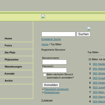
Home
Erweiterte Suche
Home
/ Top Bilder
Fotos
Registrierte Benutzer
Top Bilder
Die Pfalz
Benutzername:
10 Bilder mit 
Pfalzwetter
1
001~Neide
Passwort:
Wanderungen
2
001~Rahnf
3
002~Dimbe
Kontakt
Beim nächsten Besuch
automatisch anmelden?
4
003~Graef
Archiv
5
003~Heiden
6
003~Jungf
»
Password vergessen
7
003~Klein
»
Registrierung
8
003~Spey
Zufallsbild
9
003~Wacht