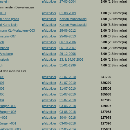
nstein
pfalzbilder
27-03-2004
5.00
(1 Stimme(n))
 den meisten Bewertungen
d 01
pfalzbilder
01-08-2009
1.00
(6 Stimme(n))
d Karte gross
pfalzbilder
Karten Mundatwald
1.00
(6 Stimme(n))
 Karte klein
pfalzbilder
Karten Mundatwald
1.00
(6 Stimme(n))
nturm KL-Morlautern~003
pfalzbilder
28-06-2012
1.00
(6 Stimme(n))
enstein~007
pfalzbilder
25-09-2013
1.00
(3 Stimme(n))
els
pfalzbilder
06-10-2006
5.00
(2 Stimme(n))
erbach
pfalzbilder
06-10-2007
4.00
(2 Stimme(n))
-Arnsberg
pfalzbilder
29-12-2006
5.00
(2 Stimme(n))
stisch
pfalzbilder
23. & 24.07.2006
1.00
(2 Stimme(n))
ch
pfalzbilder
31-01-1999
4.00
(2 Stimme(n))
mit den meisten Hits
006
pfalzbilder
31-07-2010
341795
007
pfalzbilder
31-07-2010
329290
005
pfalzbilder
31-07-2010
235306
008
pfalzbilder
31-07-2010
185588
004
pfalzbilder
31-07-2010
167315
 Burgen~002
pfalzbilder
03-06-2018
139097
 Burgen~003
pfalzbilder
03-06-2018
137083
e~002
pfalzbilder
30-04-2018
127978
 Burgen~001
pfalzbilder
03-06-2018
127390
albenfels~003
pfalzbilder
02-05-2014
125031