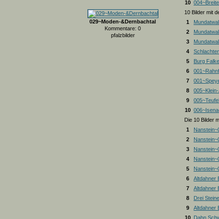
10
004~Breite
10 Bilder mit
029~Moden-&Dernbachtal
1
Mundatwal
Kommentare: 0
2
Mundatwal
pfalzbilder
3
Mundatwald
4
Schlachte
5
Burg Falk
6
001~Rahnf
7
001~Spey
8
005~Klein
9
005~Teufel
10
006~Isena
Die 10 Bilder 
1
Nanstein~
2
Nanstein~
3
Nanstein~
4
Nanstein~
5
Nanstein~
6
Altdahner
7
Altdahner
8
Drei Stein
9
Altdahner
10
Dahn Schw