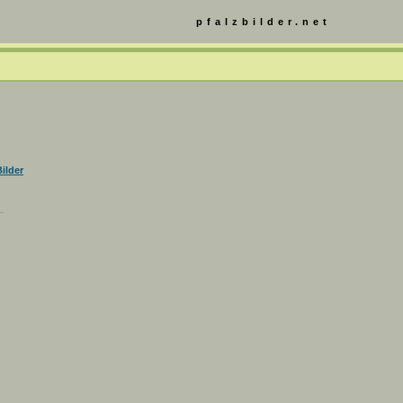
pfalzbilder.net
ilder