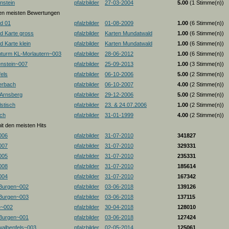
nstein
pfalzbilder
27-03-2004
5.00
(1 Stimme(n))
 den meisten Bewertungen
d 01
pfalzbilder
01-08-2009
1.00
(6 Stimme(n))
d Karte gross
pfalzbilder
Karten Mundatwald
1.00
(6 Stimme(n))
 Karte klein
pfalzbilder
Karten Mundatwald
1.00
(6 Stimme(n))
nturm KL-Morlautern~003
pfalzbilder
28-06-2012
1.00
(6 Stimme(n))
enstein~007
pfalzbilder
25-09-2013
1.00
(3 Stimme(n))
els
pfalzbilder
06-10-2006
5.00
(2 Stimme(n))
erbach
pfalzbilder
06-10-2007
4.00
(2 Stimme(n))
-Arnsberg
pfalzbilder
29-12-2006
5.00
(2 Stimme(n))
stisch
pfalzbilder
23. & 24.07.2006
1.00
(2 Stimme(n))
ch
pfalzbilder
31-01-1999
4.00
(2 Stimme(n))
mit den meisten Hits
006
pfalzbilder
31-07-2010
341827
007
pfalzbilder
31-07-2010
329331
005
pfalzbilder
31-07-2010
235331
008
pfalzbilder
31-07-2010
185614
004
pfalzbilder
31-07-2010
167342
 Burgen~002
pfalzbilder
03-06-2018
139126
 Burgen~003
pfalzbilder
03-06-2018
137115
e~002
pfalzbilder
30-04-2018
128010
 Burgen~001
pfalzbilder
03-06-2018
127424
albenfels~003
pfalzbilder
02-05-2014
125061