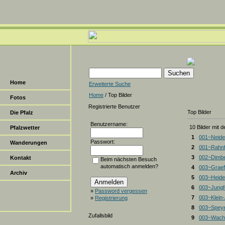
Home
Erweiterte Suche
Home
/ Top Bilder
Fotos
Registrierte Benutzer
Top Bilder
Die Pfalz
Benutzername:
10 Bilder mit 
Pfalzwetter
1
001~Neide
Passwort:
Wanderungen
2
001~Rahnf
3
002~Dimbe
Kontakt
Beim nächsten Besuch
automatisch anmelden?
4
003~Graef
Archiv
5
003~Heiden
6
003~Jungf
»
Password vergessen
7
003~Klein
»
Registrierung
8
003~Spey
Zufallsbild
9
003~Wacht