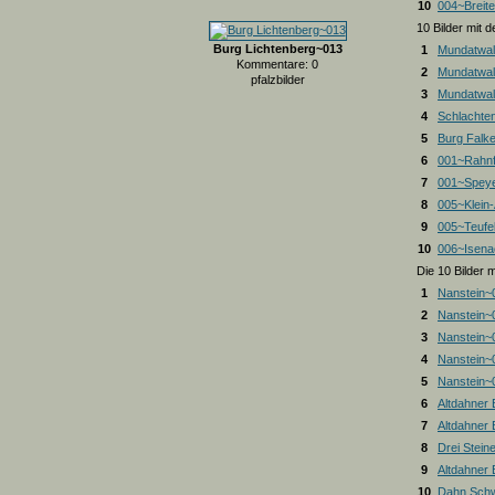
10
004~Breite
10 Bilder mit
Burg Lichtenberg~013
1
Mundatwal
Kommentare: 0
2
Mundatwal
pfalzbilder
3
Mundatwald
4
Schlachte
5
Burg Falk
6
001~Rahnf
7
001~Spey
8
005~Klein
9
005~Teufel
10
006~Isena
Die 10 Bilder 
1
Nanstein~
2
Nanstein~
3
Nanstein~
4
Nanstein~
5
Nanstein~
6
Altdahner
7
Altdahner
8
Drei Stein
9
Altdahner
10
Dahn Schw