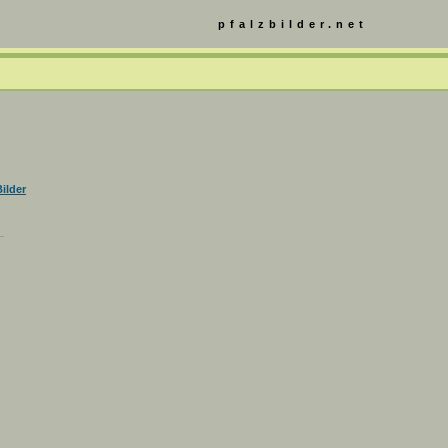
pfalzbilder.net
ilder