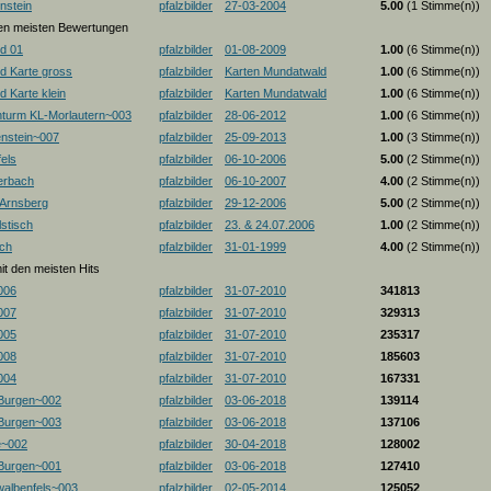
nstein
pfalzbilder
27-03-2004
5.00
(1 Stimme(n))
 den meisten Bewertungen
d 01
pfalzbilder
01-08-2009
1.00
(6 Stimme(n))
d Karte gross
pfalzbilder
Karten Mundatwald
1.00
(6 Stimme(n))
 Karte klein
pfalzbilder
Karten Mundatwald
1.00
(6 Stimme(n))
nturm KL-Morlautern~003
pfalzbilder
28-06-2012
1.00
(6 Stimme(n))
enstein~007
pfalzbilder
25-09-2013
1.00
(3 Stimme(n))
els
pfalzbilder
06-10-2006
5.00
(2 Stimme(n))
erbach
pfalzbilder
06-10-2007
4.00
(2 Stimme(n))
-Arnsberg
pfalzbilder
29-12-2006
5.00
(2 Stimme(n))
stisch
pfalzbilder
23. & 24.07.2006
1.00
(2 Stimme(n))
ch
pfalzbilder
31-01-1999
4.00
(2 Stimme(n))
mit den meisten Hits
006
pfalzbilder
31-07-2010
341813
007
pfalzbilder
31-07-2010
329313
005
pfalzbilder
31-07-2010
235317
008
pfalzbilder
31-07-2010
185603
004
pfalzbilder
31-07-2010
167331
 Burgen~002
pfalzbilder
03-06-2018
139114
 Burgen~003
pfalzbilder
03-06-2018
137106
e~002
pfalzbilder
30-04-2018
128002
 Burgen~001
pfalzbilder
03-06-2018
127410
albenfels~003
pfalzbilder
02-05-2014
125052