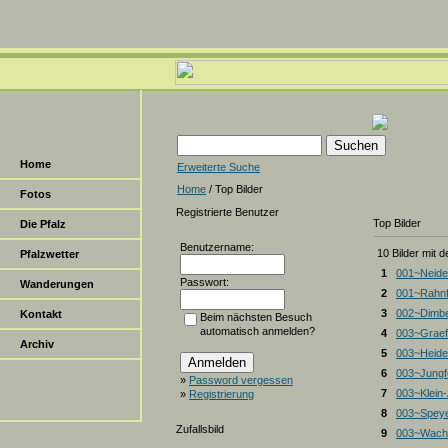
Home
Erweiterte Suche
Home
/ Top Bilder
Fotos
Registrierte Benutzer
Top Bilder
Die Pfalz
Benutzername:
10 Bilder mit 
Pfalzwetter
1
001~Neide
Passwort:
Wanderungen
2
001~Rahnf
3
002~Dimbe
Kontakt
Beim nächsten Besuch
automatisch anmelden?
4
003~Graef
Archiv
5
003~Heiden
6
003~Jungf
»
Password vergessen
7
003~Klein
»
Registrierung
8
003~Spey
Zufallsbild
9
003~Wacht