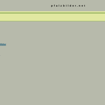
pfalzbilder.net
ilder