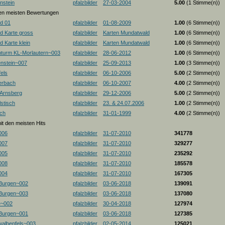
nstein
pfalzbilder
27-03-2004
5.00
(1 Stimme(n))
 den meisten Bewertungen
d 01
pfalzbilder
01-08-2009
1.00
(6 Stimme(n))
d Karte gross
pfalzbilder
Karten Mundatwald
1.00
(6 Stimme(n))
 Karte klein
pfalzbilder
Karten Mundatwald
1.00
(6 Stimme(n))
nturm KL-Morlautern~003
pfalzbilder
28-06-2012
1.00
(6 Stimme(n))
enstein~007
pfalzbilder
25-09-2013
1.00
(3 Stimme(n))
els
pfalzbilder
06-10-2006
5.00
(2 Stimme(n))
erbach
pfalzbilder
06-10-2007
4.00
(2 Stimme(n))
-Arnsberg
pfalzbilder
29-12-2006
5.00
(2 Stimme(n))
stisch
pfalzbilder
23. & 24.07.2006
1.00
(2 Stimme(n))
ch
pfalzbilder
31-01-1999
4.00
(2 Stimme(n))
mit den meisten Hits
006
pfalzbilder
31-07-2010
341778
007
pfalzbilder
31-07-2010
329277
005
pfalzbilder
31-07-2010
235292
008
pfalzbilder
31-07-2010
185578
004
pfalzbilder
31-07-2010
167305
 Burgen~002
pfalzbilder
03-06-2018
139091
 Burgen~003
pfalzbilder
03-06-2018
137080
e~002
pfalzbilder
30-04-2018
127974
 Burgen~001
pfalzbilder
03-06-2018
127385
albenfels~003
pfalzbilder
02-05-2014
125021