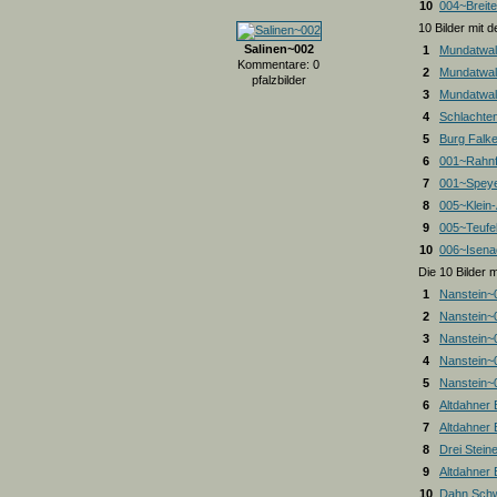
10
004~Breite
10 Bilder mit
Salinen~002
1
Mundatwal
Kommentare: 0
2
Mundatwal
pfalzbilder
3
Mundatwald
4
Schlachte
5
Burg Falk
6
001~Rahnf
7
001~Spey
8
005~Klein
9
005~Teufel
10
006~Isena
Die 10 Bilder 
1
Nanstein~
2
Nanstein~
3
Nanstein~
4
Nanstein~
5
Nanstein~
6
Altdahner
7
Altdahner
8
Drei Stein
9
Altdahner
10
Dahn Schw