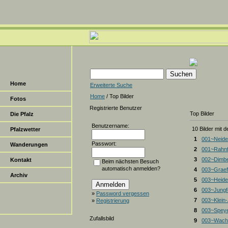
Home
Erweiterte Suche
Home
/ Top Bilder
Fotos
Registrierte Benutzer
Top Bilder
Die Pfalz
Benutzername:
10 Bilder mit 
Pfalzwetter
1
001~Neide
Passwort:
Wanderungen
2
001~Rahnf
3
002~Dimbe
Kontakt
Beim nächsten Besuch
automatisch anmelden?
4
003~Graef
Archiv
5
003~Heiden
6
003~Jungf
»
Password vergessen
7
003~Klein
»
Registrierung
8
003~Spey
Zufallsbild
9
003~Wacht