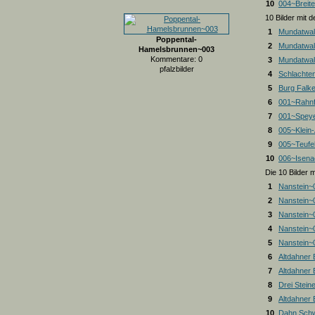
10
004~Breite
10 Bilder mit
1
Mundatwal
Poppental-
2
Mundatwal
Hamelsbrunnen~003
Kommentare: 0
3
Mundatwald
pfalzbilder
4
Schlachte
5
Burg Falk
6
001~Rahnf
7
001~Spey
8
005~Klein
9
005~Teufel
10
006~Isena
Die 10 Bilder 
1
Nanstein~
2
Nanstein~
3
Nanstein~
4
Nanstein~
5
Nanstein~
6
Altdahner
7
Altdahner
8
Drei Stein
9
Altdahner
10
Dahn Schw